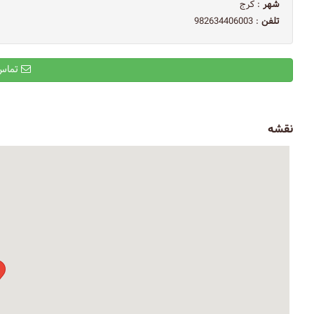
شهر
: کرج
تلفن
: 982634406003
تماس با ایمیل
نقشه