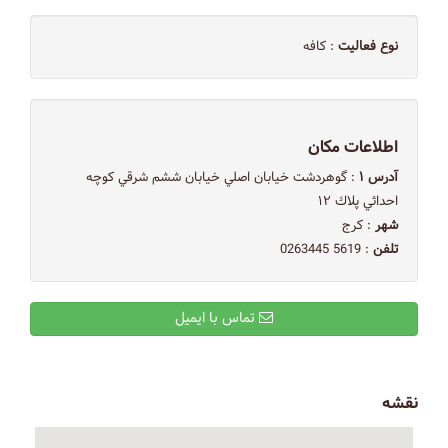
نوع فعالیت
: کافه
اطلاعات مکان
آدرس ۱
: گوهردشت خيابان اصلي خيابان ششم شرقي كوچه
احداثي پلاك ١٢
شهر
: کرج
تلفن
: ‭0263445 5619‬
تماس با ایمیل
نقشه