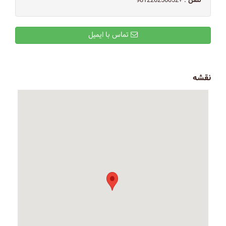
تلفن
: +981226256052
تماس با ایمیل
نقشه