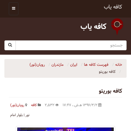
کافه یاب
کافه یاب
خانه
فهرست کافه ها
ایران
مازندران
رویان(نور)
کافه بوریتو
کافه بوریتو
۱۳۹۶/۳/۲ ه‍.ش.،‏ ۱۷:۴۷
۲٬۵۳۲
کافه
رویان(نور)
نور | بلوار امام