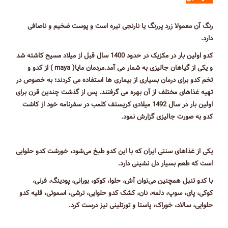
رنگ آن معمولا زرد پررنگ یا نارنجی تیره است و پوست ضخیم و ناصافی
دارد.
کدو اولین بار در مکزیک در حدود 1400 سال قبل از میلاد مسیح کاشته شد
و یکی از گیاهان جالیزی به شمار می آمد.مردمان مایا( maya ) از کدو و
تخم کدو برای درمان بسیاری از بیماری ها استفاده می کردند؛ به خصوص در
تهیه غذاهای مختلف از آن بهره می گرفتند. پس از گذشت چندین قرن برای
اولین بار در سال 1492 میلادی کریستف کلمب در سفرنامه خود از کاشت
کدو به صورت جالیزی گزارش نمود.
یکی از غذاهای سنتی ایران که با این کدو طبخ می‌شود، خورشت کدو حلوایی
است که طعم بسیار دل نشینی دارد.
با کدو تنبل همچنین می‌توان آش، حلوا، کوکو، بورانی، پودینگ، فرنی،
کوکی، پای، سوپ، دلمه، نان، کشک کدو حلوایی، ترشی، اسموتی، قلیه کدو
حلوایی، سالاد، خوراک، پاستا و تورتلینی نیز درست کرد.