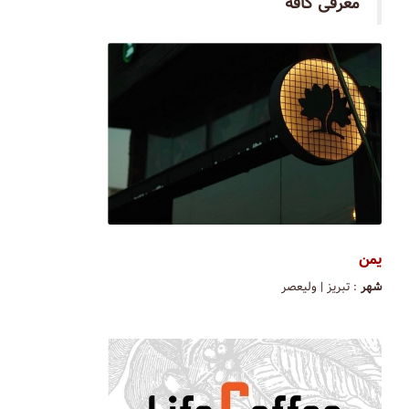
معرفی کافه
یمن
شهر
: تبریز | ولیعصر