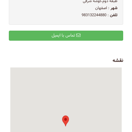
طبقه دوم،گوشه شرقی
شهر
: اصفهان
تلفن
: 983132244880
تماس با ایمیل
نقشه