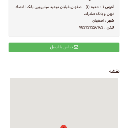
آدرس ۱
: شعبه (۱) : اصفهان,خیابان توحید میانی,بین بانک اقتصاد
نوین و بانک صادرات
شهر
: اصفهان
تلفن
: 983131326163
تماس با ایمیل
نقشه