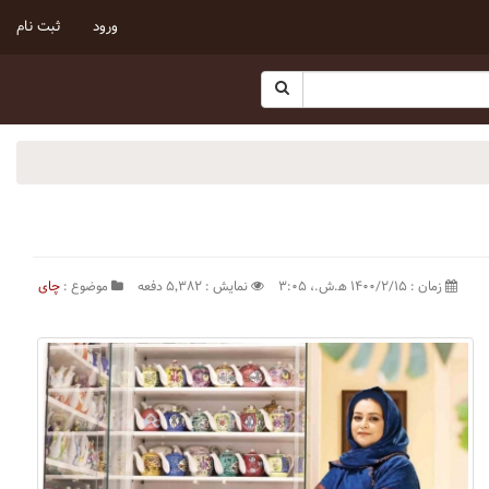
ورود
ثبت نام
زمان : ۱۴۰۰/۲/۱۵ ه‍.ش.،‏ ۳:۰۵
نمایش : ۵٬۳۸۲ دفعه
موضوع :
چای