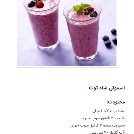
اسموتی شاه توت
محتویات:
-شاه توت ۱/۲ فنجان
-آبلیمو ۳ قاشق سوپ خوری
-سیروپ ساده ۲ قاشق سوپ خوری
-آب گازدار ۹۰ سی سی