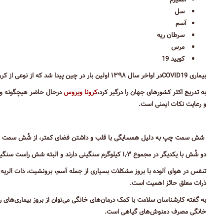
آمفیزم
سل
آسم
سرطان ریه
مرس
کویید 19
بیماری COVID19در اواخر سال ۱۳۹۸ اولین بار در چین پیدا شد که از نوعی از کرونا ویروس ها سرچشمه می‌گیرد.
به تدریج اکثر کشورهای جهان را درگیر کرد،
کرونا ویروس
درحال حاضر هیچگونه واک
و رعایت نکات ایمنی است.
شش سمت چپ به دلیل همسایگی با قلب و داشتن فضای کمتر، از شُش سمت ر
دو شُش با یکدیگر در مجموع ۱٫۳ کیلوگرم سنگینی دارند و البته شش راست سنگین تر است.
تنفس در هوای آلوده با بروز مشکلات بسیاری از جمله آسم، برونشیت، ذات الریه 
ذرات معلق حائز اهمیت است.
به گفته کارشناسان سلامت با کمک درمان‌های خانگی می‌توان از بروز بیماری‌های ری
خانگی مصرف دمنوش‌های گیاهی است.