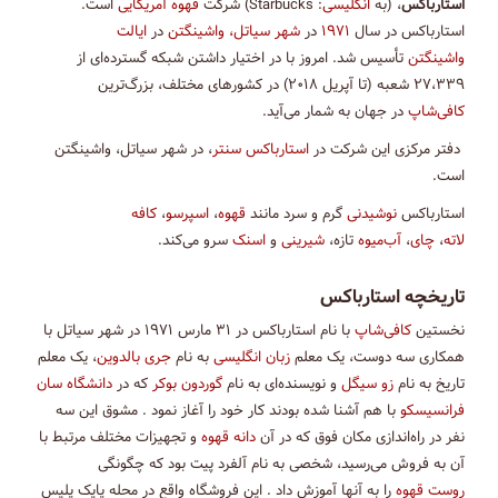
استارباکس
، (به
انگلیسی
: Starbucks) شرکت
قهوه
آمریکایی
است.
استارباکس در سال
۱۹۷۱
در
شهر
سیاتل، واشینگتن
در
ایالت
واشینگتن
تأسیس شد. امروز با در اختیار داشتن شبکه گسترده‌ای از
۲۷،۳۳۹ شعبه (تا آپریل ۲۰۱۸) در کشورهای مختلف، بزرگ‌ترین
کافی‌شاپ
در جهان به شمار می‌آید.
دفتر مرکزی این شرکت در
استارباکس سنتر
، در شهر سیاتل، واشینگتن
است.
استارباکس
نوشیدنی
گرم و سرد مانند
قهوه
،
اسپرسو
،
کافه
لاته
،
چای
،
آب‌میوه
تازه،
شیرینی
و
اسنک
سرو می‌کند.
تاریخچه استارباکس
نخستین
کافی‌شاپ
با نام استارباکس در ۳۱ مارس ۱۹۷۱ در شهر سیاتل با
همکاری سه دوست، یک معلم
زبان انگلیسی
به نام
جری بالدوین
، یک معلم
تاریخ به نام
زو سیگل
و نویسنده‌ای به نام
گوردون بوکر
که در
دانشگاه سان
فرانسیسکو
با هم آشنا شده بودند کار خود را آغاز نمود . مشوق این سه
نفر در راه‌اندازی مکان فوق که در آن
دانه قهوه
و تجهیزات مختلف مرتبط با
آن به فروش می‌رسید، شخصی به نام آلفرد پیت بود که چگونگی
روست قهوه
را به آنها آموزش داد . این فروشگاه واقع در محله پایک پلیس