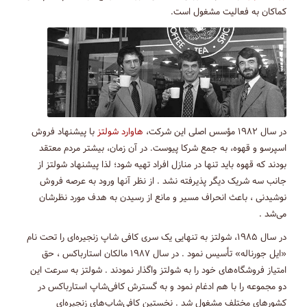
کماکان به فعالیت مشغول است.
در سال ۱۹۸۲ مؤسس اصلی این شرکت،
هاوارد شولتز
با پیشنهاد فروش
اسپرسو و قهوه، به جمع شرکا پیوست. در آن زمان، بیشتر مردم معتقد
بودند که قهوه باید تنها در منازل افراد تهیه شود؛ لذا پیشنهاد شولتز از
جانب سه شریک دیگر پذیرفته نشد . از نظر آنها ورود به عرصه فروش
نوشیدنی ، باعث انحراف مسیر و مانع از رسیدن به هدف مورد نظرشان
می‌شد .
در سال ۱۹۸۵، شولتز به تنهایی یک سری کافی شاپ زنجیره‌ای را تحت نام
«ایل جورناله» تأسیس نمود . در سال ۱۹۸۷ مالکان استارباکس ، حق
امتیاز فروشگاه‌های خود را به شولتز واگذار نمودند . شولتز به سرعت این
دو مجموعه را با هم ادغام نمود و به گسترش کافی‌شاپ استارباکس در
کشورهای مختلف مشغول شد . نخستین کافی‌شاپ‌های زنجیره‌ای