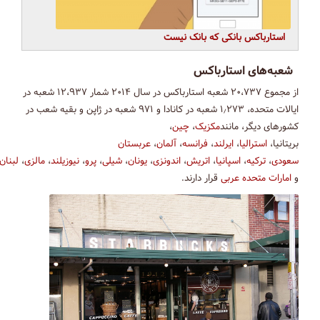
استارباکس بانکی که بانک نیست
شعبه‌های استارباکس
از مجموع ۲۰،۷۳۷ شعبه استارباکس در سال ۲۰۱۴ شمار ۱۲،۹۳۷ شعبه در
ایالات متحده، ۱٫۲۷۳ شعبه در کانادا و ۹۷۱ شعبه در ژاپن و بقیه شعب در
کشورهای دیگر، مانند
مکزیک
،
چین
،
بریتانیا،
استرالیا
،
ایرلند
،
فرانسه
،
آلمان
،
عربستان
سعودی
،
ترکیه
،
اسپانیا
،
اتریش
،
اندونزی
،
یونان
،
شیلی
،
پرو
،
نیوزیلند
،
مالزی
،
لبنان
،
و
امارات متحده عربی
قرار دارند.