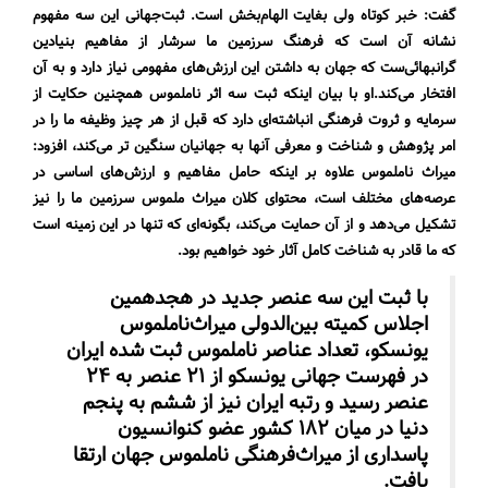
گفت: خبر کوتاه ولی بغایت الهام‌بخش است. ثبت‌جهانی این سه مفهوم
نشانه آن است که فرهنگ سرزمین ما سرشار از مفاهیم بنیادین
گرانبهائی‌ست که جهان به داشتن این ارزش‌های مفهومی نیاز دارد و به آن
افتخار می‌کند.او با بیان اینکه ثبت سه اثر ناملموس همچنین حکایت از
سرمایه و ثروت فرهنگی انباشته‌ای دارد که قبل از هر چیز وظیفه ما را در
امر پژوهش و شناخت و معرفی آنها به جهانیان سنگین تر می‌کند، افزود:
میراث ناملموس علاوه بر اینکه حامل مفاهیم و ارزش‌های اساسی در
عرصه‌های مختلف است، محتوای کلان میراث ملموس سرزمین ما را نیز
تشکیل می‌دهد و از آن حمایت می‌کند، بگونه‌ای که تنها در این زمینه است
که ما قادر به شناخت کامل آثار خود خواهیم بود.
با ثبت این سه عنصر جدید در هجدهمین
اجلاس کمیته بین‌الدولی میراث‌ناملموس
یونسکو، تعداد عناصر ناملموس ثبت شده ایران
در فهرست جهانی یونسکو از ۲۱ عنصر به ۲۴
عنصر رسید و رتبه ایران نیز از ششم به پنجم
دنیا در میان ۱۸۲ کشور عضو کنوانسیون
پاسداری از میراث‌فرهنگی ناملموس جهان ارتقا
یافت.