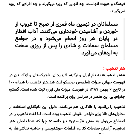
فرهنگ و هویت آنهاست، چه آنهایی که روزه می‌گیرند و چه افرادی که روزه
نمی‌گیرند.
مسلمانان در نهمین ماه قمری از صبح تا غروب از
خوردن و آشامیدن خودداری می‌کنند. آداب افطار
در پایان هر روز انجام می‌شود و در جوامع
مسلمان سعادت و شادی را پس از روزی سخت
به ارمغان می‌آورد.
هنر تذهیب :
«هنر تذهیب» به نام ایران و ترکیه، آذربایجان، تاجیکستان و ازبکستان در
فهرست جهانی میراث ناملموس یونسکو ثبت شد.هنر تذهیب با شماره ۱۰۰
در تاریخ ۶ بهمن ۱۳۸۷ در فهرست میراث ملی ایران ثبت شده است. گستره
جغرافیایی این عنصر در سراسر ایران پراکنده است.
تذهیب را زراندود یا طلاکاری هم می‌نامند. دلیل این نام‌گذاری استفاده از
محلول‌های طلا برای طراحی نقوش تذهیب بوده است. اما لغت تذهیب را در
اصطلاح می‌توان به معنی «آراستن» نیز دانست؛ چرا که هدف اصلی هنر
تذهیب، آراستن صفحات کتاب، قطعات خوشنویسی و حاشیه نقاشی‌ها، به