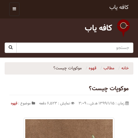
کافه یاب
کافه یاب
خانه
مطالب
قهوه
موکوپات چیست؟
موکوپات چیست؟
زمان : ۱۳۹۹/۱/۱۵ ه‍.ش.،‏ ۳:۰۹
نمایش : ۶٬۵۲۳ دفعه
موضوع :
قهوه