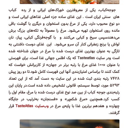
جوجه‌کباب، یکی از معروفترین خوراک‌های ایرانی و از رده کباب
های سنتی ایران است . این غذای ساده جزء اصلی غذاهای ایرانی است و
دو نوع محبوب دارد، یکی از مرغ بدون استخوان و دیگری با گوشت باقی
مانده روی استخوان تهیه می‌شود. مرغ را معمولاً به تکه‌های بزرگ برش
می‌دهندسپس سیخ و کبابی می‌کنند و با گوجه‌فرنگی کبابی، پیاز، نان
لواش یا برنج زعفرانی کنار آن سرو می‌شود. این غذای دوست داشتنی به
تازگی به عنوان بهترین غذای درست شده با مرغ در‌ جهان شناخته شده
است ودر سایت Tasteatlas که یک اطلس جهانی غذا است، برای فهرستی
با عنوان «۱۰۰ غذای مرغ با رتبه برتر در جهان» از کاربرانش خواست که
کمک کنند تا براساس امتیازبندی آنها این فهرست کامل شود.تا دو روز پیش
۷۴۲۸ رتبه بندی ثبت شده در این سایت به دست آمد که از این تعداد
۵۲۹۳ مورد، توسط سیستم، قانونی تشخیص داده شده است.در پایان این
رتبه‌بندی جوجه کباب از بین صد نوع غذای درست شده با مرغ، مقام اول را
کسب کرد.همچنین «مرغ شکم‌پر» و «فسنجان» به‌‌ترتیب در جایگاه
چهارده و هفدهم برترین غذا با پایه‌ی مرغ در
وب‌سایت TasteAtlas
قرار
گرفتند.