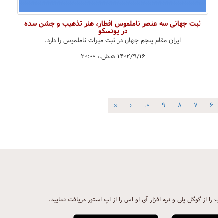
ثبت جهانی سه عنصر ناملموس افطار، هنر تذهیب و جشن سده
در یونسکو
ایران مقام پنجم جهان در ثبت میراث ناملموس را دارد.
۱۴۰۲/۹/۱۶ ه‍.ش.،‏ ۲۰:۰۰
»
›
۱۰
۹
۸
۷
۶
ب را از گوگل پلی و نرم افزار آی او اس را از اپ استور دریافت نمایید.