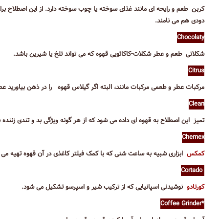
کربن طعم و رایحه ای مانند غذای سوخته یا چوب سوخته دارد. از این اصطلاح برا
دودی هم می نامند.
Chocolaty
شکلاتی طعم و عطر شکلات-کاکائویی قهوه که می تواند تلخ یا شیرین باشد.
Citrus
مرکبات عطر و طعمی مرکبات مانند، البته اگر گیلاس قهوه را در ذهن بیاورید ع
Clean
تمیز این اصطلاح به قهوه ای داده می شود که از هر گونه ویژگی بد و تندی زننده
Chemex
کمکس
ابزاری شبیه به ساعت شنی که با کمک فیلتر کاغذی در آن قهوه تهیه می ک
Cortado
کورتادو
نوشیدنی اسپانیایی که از ترکیب شیر و اسپرسو تشکیل می شود.
*Coffee Grinder