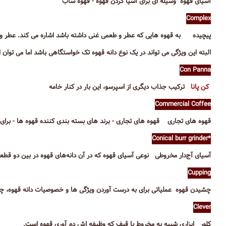
آسیای قهوه وسیله ای برای آسیا کردن قهوه - قهوه ساب
Complex
پیچیده به قهوه هایی که عطر و طعمی غنی داشته باشد اشاره می کند. عطر و
البته این ویژگی می تواند در یک نوع دانه قهوه تک خواستگاهی باشد اما می توان
Con Panna
کن پانا
ترکیب جذاب دیگری از اسپرسو، این بار در کنار خامه
Commercial Coffee
قهوه های تجاری قهوه های تجاری - برند های بسته بندی کننده قهوه ها - برا
*Conical burr grinder
آسیای آج‌دار مخروطی نوعی آسیای قهوه که در آن دانه‌های قهوه در بین دو قطعه
Cupping
چشیدن قهوه عملیاتی برای به درست آوردن ویژگی ها و خصوصیات دانه قهوه،
Clever
کلور ابزاری شبیه به مخروط یا قیف که وظیفه اش دم آوری قهوه است.