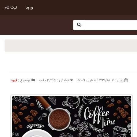
ورود
ثبت نام
زمان : ۱۳۹۹/۸/۱۷ ه‍.ش.،‏ ۵:۰۹
نمایش : ۳٬۲۶۶ دفعه
موضوع :
قهوه