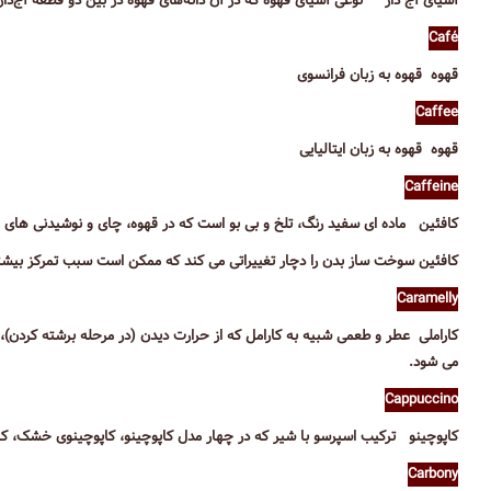
آسیای آج دار نوعی آسیای قهوه که در آن دانه‌های قهوه در بین دو قطعه آج‌دار
Café
قهوه قهوه به زبان فرانسوی
Caffee
قهوه قهوه به زبان ایتالیایی
Caffeine
کافئین ماده ای سفید رنگ، تلخ و بی بو است که در قهوه، چای و نوشیدنی های ا
کافئین سوخت ساز بدن را دچار تغییراتی می کند که ممکن است سبب تمرکز بیشتر
Caramelly
کاراملی عطر و طعمی شبیه به کارامل که از حرارت دیدن (در مرحله برشته کردن)
می شود.
Cappuccino
کاپوچینو ترکیب اسپرسو با شیر که در چهار مدل کاپوچینو، کاپوچینوی خشک، ک
Carbony