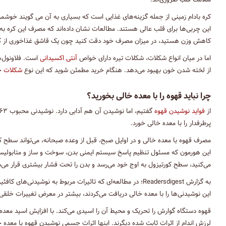
سلامت قلب ضروری‌اند.
کره بادام زمینی از جمله گزینه‌های غذایی است که بسیاری به آن می گویند خوشمز
این چربی‌ها برای قلب عالی هستند. مطالعات نشان داده‌اند که مصرف این کره ب
کاهش وزن هستید، در میزان مصرف خود دقت کنید چون یک قاشق غذاخوری از کره بادام زمینی، ۹۴
اما در میان انواع شکلات، شکلات تیره دارای خواص
آنتی اکسیدانی
است. فلاونول‌
از لخته شدن خون بهبود می‌دهد. هنگام خرید مطمئن شوید که این نوع
شکلات
حاوی 
چرا نباید قهوه را با معده خالی بخورید؟
از
فواید نوشیدن قهوه
گفتیم، اما نوشیدن آن هم آدابی دارد. نوشیدنی محبوب ۶۳ درصد آمریکایی‌ها برای شروع روز قهوه است. با این همه نباید این
پرطرفدار را با معده خالی خورد.
مصرف قهوه با معده خالی و در اوایل صبح، قبل از وعده صبحانه، می‌تواند سطح کور
این هورمون که مسئول تنظیم پاسخ سیستم ایمنی بدن، سوخت و ساز و متابولی
می‌کنید، سطح کورتیزول به اوج خود می‌رسد و بدن را تحت فشار بیشتری قرار می‌
به گزارش Readersdigest؛ در مطالعه‌ای که تاثیرات مربوط به نوشی
این نوشیدنی‌ها را با معده خالی دریافت می‌کردند، بیشتر در معرض تغییرات خلقی 
قهوه دستگاه گوارش را تحریک و محیط آن را اسیدی می‌کند. با افزایش اسید م
لرزش اندام از اثرات ثابت شده دیگرند. اینها اثرات جسمی نوشیدن قهوه با معده 